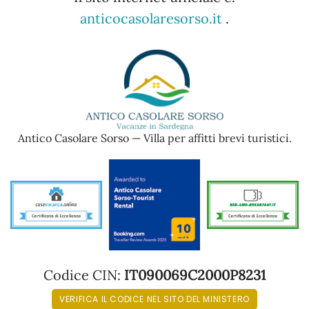
anticocasolaresorso.it
.
Antico Casolare Sorso — Villa per affitti brevi turistici.
Codice CIN:
IT090069C2000P8231
VERIFICA IL CODICE NEL SITO DEL MINISTERO